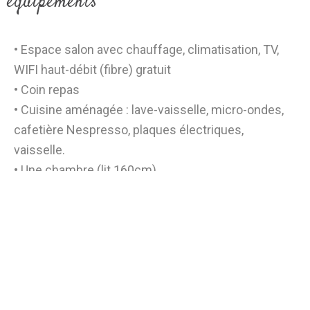
équipements
• Espace salon avec chauffage, climatisation, TV,
WIFI haut-débit (fibre) gratuit
• Coin repas
• Cuisine aménagée : lave-vaisselle, micro-ondes,
cafetière Nespresso, plaques électriques,
vaisselle.
• Une chambre (lit 160cm)
• Salle de bain avec baignoire
• WC séparés
• Local à vélo et location de vélos
• Jardin commun
• Buanderie avec lave-linge et sèche-linge
• Parking privé gratuit à proximité