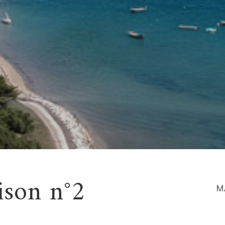
son n°2
M