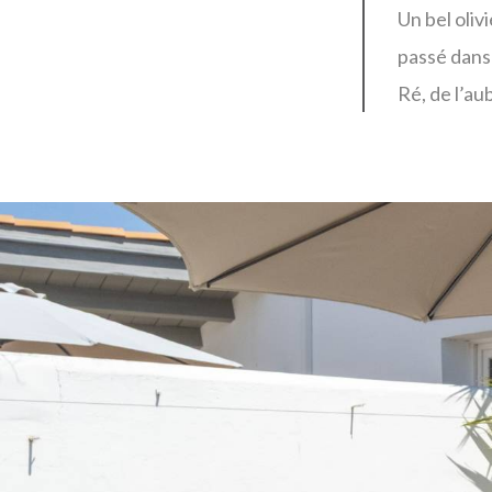
Un bel oliv
passé dans 
Ré, de l’au